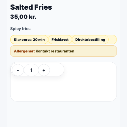
Skip
Salted Fries
to
35,00
kr.
content
Spicy fries
Klar om ca. 20 min
Frisklavet
Direkte bestilling
Allergener:
Kontakt restauranten
Salted
-
+
Fries
quantity